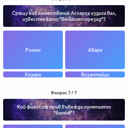
Срещу кой нашественик Аспарух издига вал,
известен като "Великият презид"?
Ромеи
Авари
Хазари
Византийци
Въпрос 7 / 7
Кой философ пръв въвежда понятието
"битие"?