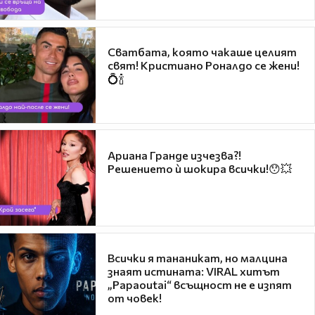
Сватбата, която чакаше целият
свят! Кристиано Роналдо се жени!
💍🍾
Ариана Гранде изчезва?!
Решението ѝ шокира всички!😯💥
Всички я тананикат, но малцина
знаят истината: VIRAL хитът
„Papaoutai“ всъщност не е изпят
от човек!