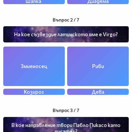
Шапка
Диадема
Въпрос 2 / 7
На кое съзвездие латинското име е Virgo?
Змиеносец
Риби
Козирог
Дева
Въпрос 3 / 7
В кое направление твори Пабло Пикасо като
писател?