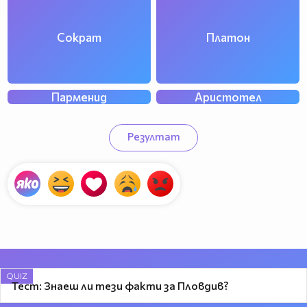
Сократ
Платон
Парменид
Аристотел
Резултат
QUIZ
Тест: Знаеш ли тези факти за Пловдив?