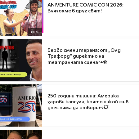
ANIVENTURE COMIC CON 2026:
Влязохме в друг свят!
08:16
Бербо смени терена: от „Олд
Трафорд“ директно на
театралната сцена👀⚽
250 години тишина: Америка
зарови капсула, която никой жив
днес няма да отвори👀💥