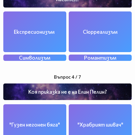
Експресионизъм
Сюрреализъм
Символизъм
Романтизъм
Въпрос 4 / 7
Коя приказка не е на Елин Пелин?
"Гузен негонен бяга"
"Храбрият шивач"