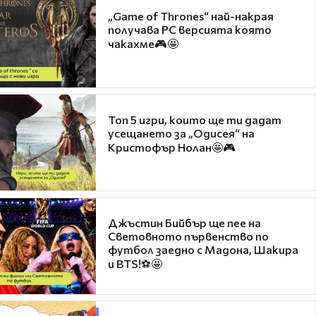
„Game of Thrones“ най-накрая
получава PC версията която
чакахме🎮🤩
Топ 5 игри, които ще ти дадат
усещането за „Одисея“ на
Кристофър Нолан🤩🎮
Джъстин Бийбър ще пее на
Световното първенство по
футбол заедно с Мадона, Шакира
и BTS!⚽🤩