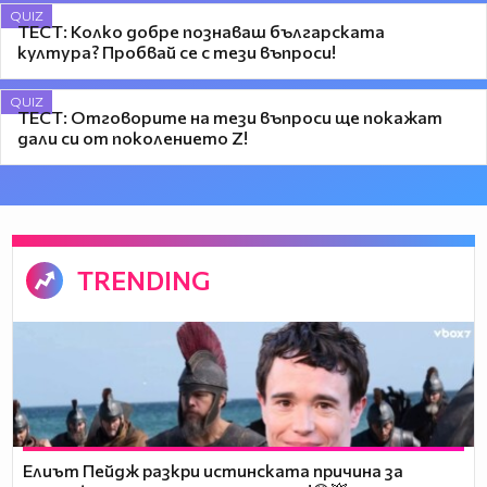
QUIZ
ТЕСТ: Колко добре познаваш българската
култура? Пробвай се с тези въпроси!
QUIZ
ТЕСТ: Отговорите на тези въпроси ще покажат
дали си от поколението Z!
TRENDING
Елиът Пейдж разкри истинската причина за