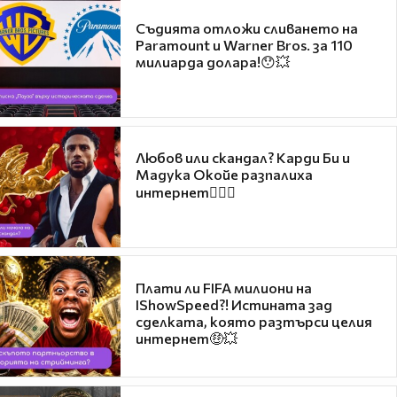
Съдията отложи сливането на
Paramount и Warner Bros. за 110
милиарда долара!😯💥
Любов или скандал? Карди Би и
Мадука Окойе разпалиха
интернет❤️‍🔥🔥
Плати ли FIFA милиони на
IShowSpeed?! Истината зад
сделката, която разтърси целия
интернет🤑💥