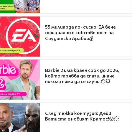
55 милиарда по-късно: EA вече
официално е собственост на
Саудитска Арабия💰
Barbie 2 има краен срок до 2026,
който трябва да спази, иначе
никога няма да се случи.😯💥
След тежка контузия: Дейв
Батиста е новият Кратос!😯💥