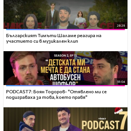
28:29
Българският Тимъти Шаламе реагира на
участието си в музикален клип
55:04
PODCAST7: ‪Боян Тодоров- "Отявлено ми се
подиграваха за това, което правя"