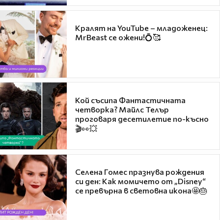
Кралят на YouTube – младоженец:
MrBeast се ожени!💍🥰
Кой съсипа Фантастичната
четворка? Майлс Телър
проговаря десетилетие по-късно
🎬👀💥
Селена Гомес празнува рождения
си ден: Как момичето от „Disney“
се превърна в световна икона🤩🎂