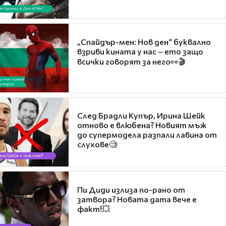
„Спайдър-мен: Нов ден“ буквално
взриви кината у нас – ето защо
всички говорят за него👀🎬
След Брадли Купър, Ирина Шейк
отново е влюбена? Новият мъж
до супермодела разпали лавина от
слухове🧐
Пи Диди излиза по-рано от
затвора? Новата дата вече е
факт!💥