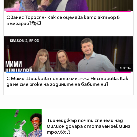
Ованес Торосян- Как се оцелява като актьор в
България?🎭💥
01:05:34
С Мими Шишкова попитахме г-жа Несторова: Как
да не сме broke на годините на бабите ни?
Тийнейджър почти спечели над
милион долара с тотален гейминг
трол😯💥