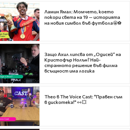
Ламин Ямал: Момчето, което
покори света на 19 — историята
на новия символ във футбола🤩⚽
Защо Ахил липсва от „Одисей“ на
Кристофър Нолън? Най-
странното решение във филма
всъщност има логика
Theo в The Voice Cast: "Правен съм
в дискотека!" 👀💥