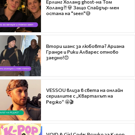
Ерлинг Холанд ghost-на Том
Холанд?! 💀 Защо Спайдър-мен
остана на "seen"😅
Втори шанс за любовта? Ариана
Гранде и Рики Алварес отново
заедно!😍
VESSOU влиза в света на онлайн
сериалите с „Кварталът на
Реджо“ 🤩🎬
VOID & Girl Code: Всичко за K-pop