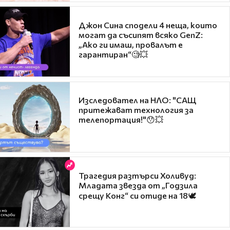
Джон Сина сподели 4 неща, които
могат да съсипят всяко GenZ:
„Ако ги имаш, провалът е
гарантиран“🧐💥
Изследовател на НЛО: "САЩ
притежават технология за
телепортация!"😯💥
Трагедия разтърси Холивуд:
Младата звезда от „Годзила
срещу Конг“ си отиде на 18🕊️