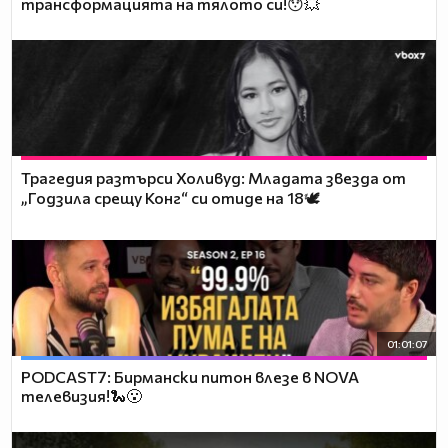
трансформацията на тялото си!😯💥
Трагедия разтърси Холивуд: Младата звезда от
„Годзила срещу Конг“ си отиде на 18🕊️
01:01:07
PODCAST7: Бирмански питон влезе в NOVA
телевизия!🐍😮