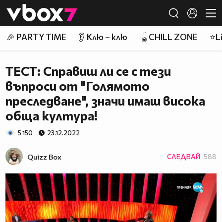
Member of
👾
🎉 PARTY TIME
👂 Клю – клю
🪀CHILL ZONE
⭐Li
ТЕСТ: Справиш ли се с тези
въпроси от "Голямото
преследване", значи имаш висока
обща култура!
5 150
23.12.2022
Quizz Box
СЛЕДВАЙ
588