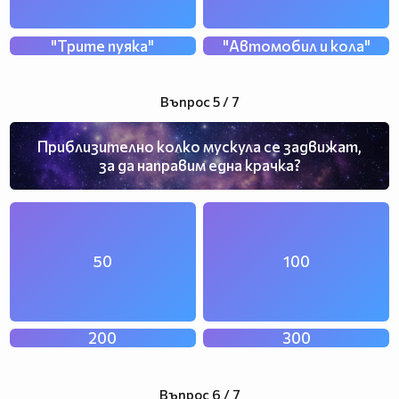
"Трите пуяка"
"Автомобил и кола"
Въпрос 5 / 7
Приблизително колко мускула се задвижат,
за да направим една крачка?
50
100
200
300
Въпрос 6 / 7