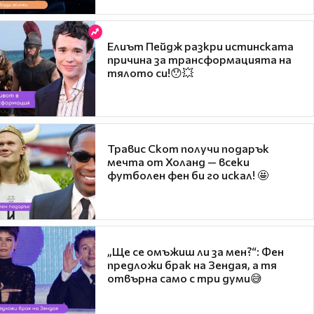
Елиът Пейдж разкри истинската
причина за трансформацията на
тялото си!😯💥
Травис Скот получи подарък
мечта от Холанд — всеки
футболен фен би го искал! 🤩
„Ще се омъжиш ли за мен?“: Фен
предложи брак на Зендая, а тя
отвърна само с три думи😅