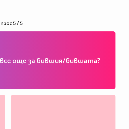
прос 5 / 5
 все още за бившия/бившата?