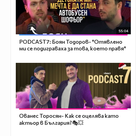
55:04
PODCAST7: ‪Боян Тодоров- "Отявлено
ми се подиграваха за това, което правя"
Ованес Торосян- Как се оцелява като
актьор в България?🎭💥