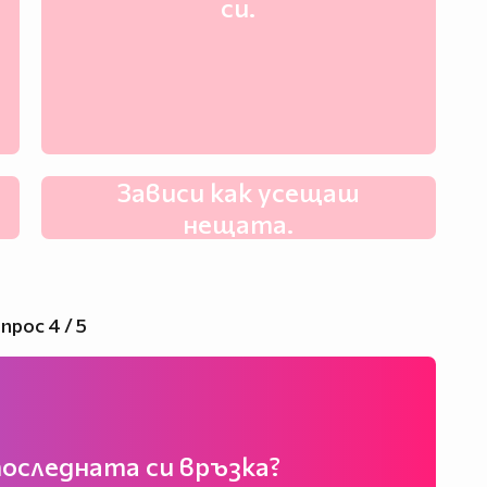
си.
Зависи как усещаш
нещата.
прос 4 / 5
оследната си връзка?