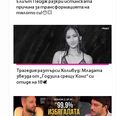
Елиът Пейдж разкри истинската
причина за трансформацията на
тялото си!😯💥
Трагедия разтърси Холивуд: Младата
звезда от „Годзила срещу Конг“ си
отиде на 18🕊️