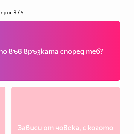
прос 3 / 5
то във връзката според теб?
Зависи от човека, с когото