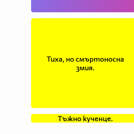
Тиха, но смъртоносна
змия.
Тъжно кученце.