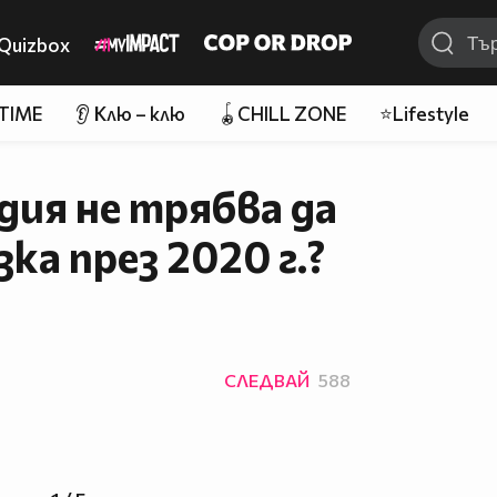
Quizbox
 TIME
👂 Клю – клю
🪀CHILL ZONE
⭐Lifestyle
одия не трябва да
ка през 2020 г.?
СЛЕДВАЙ
588