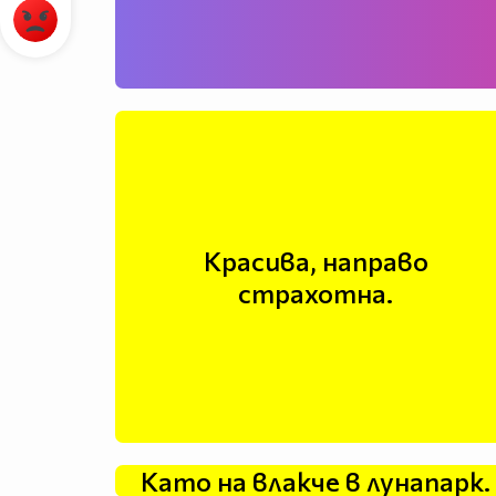
Красива, направо
страхотна.
Като на влакче в лунапарк.