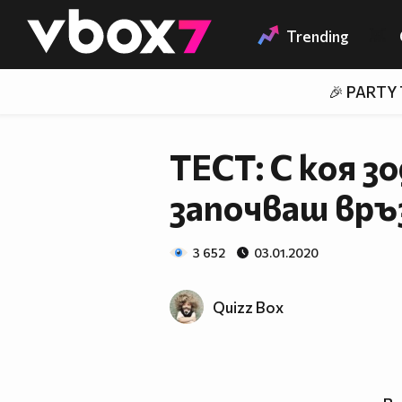
Member of
👾
Trending
🎉 PARTY
ТЕСТ: С коя з
започваш връз
3 652
03.01.2020
Quizz Box