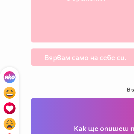
Вярвам само на себе си.
Въ
Как ще опишеш п