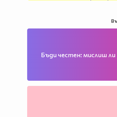
Въ
Бъди честен: мислиш ли