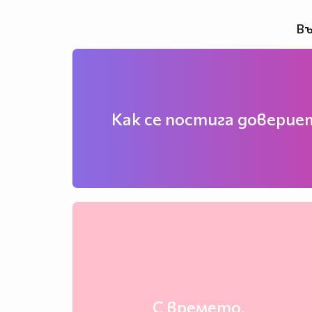
Въ
Как се постига доверие
С времето.