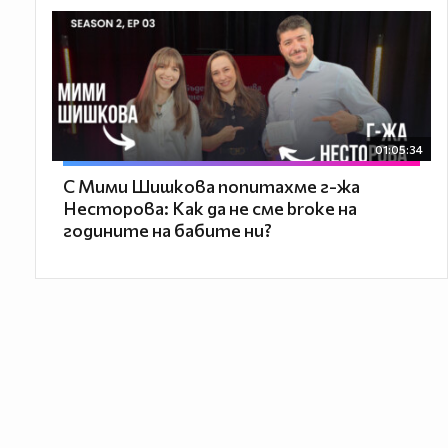
01:05:34
С Мими Шишкова попитахме г-жа
Несторова: Как да не сме broke на
годините на бабите ни?