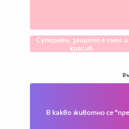
Супермен, защото е смел и
красив.
Въ
В какво животно се "пр