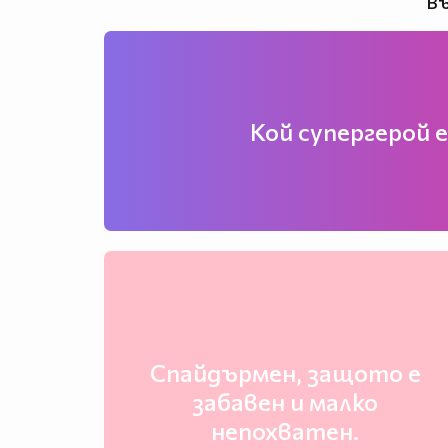
Въ
Кой супергерой 
Спайдърмен, защото е
забавен и малко
непохватен.