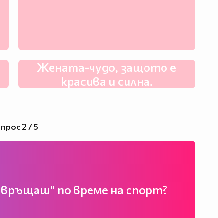
Жената-чудо, защото е
красива и силна.
прос 2 / 5
евръщаш" по време на спорт?