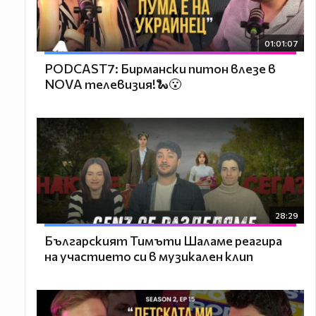
01:01:07
PODCAST7: Бирмански питон влезе в
NOVA телевизия!🐍😮
28:29
Българският Тимъти Шаламе реагира
на участието си в музикален клип