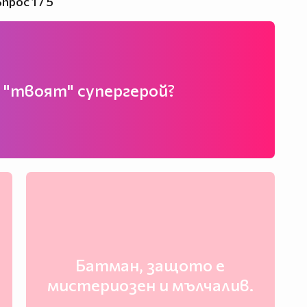
прос 1 / 5
е "твоят" супергерой?
Батман, защото е
мистериозен и мълчалив.