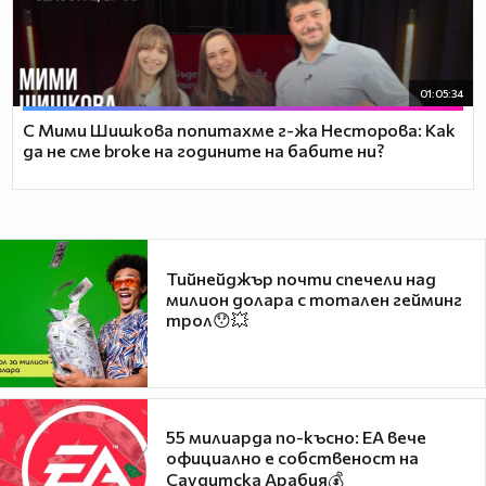
01:05:34
С Мими Шишкова попитахме г-жа Несторова: Как
да не сме broke на годините на бабите ни?
Тийнейджър почти спечели над
милион долара с тотален гейминг
трол😯💥
55 милиарда по-късно: EA вече
официално е собственост на
Саудитска Арабия💰