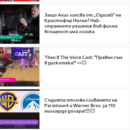
Защо Ахил липсва от „Одисей“ на
Кристофър Нолън? Най-
странното решение във филма
всъщност има логика
Theo в The Voice Cast: "Правен съм
в дискотека!" 👀💥
Съдията отложи сливането на
Paramount и Warner Bros. за 110
милиарда долара!😯💥