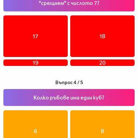
"срещнем" с числото 7?
17
18
19
20
Въпрос 4 / 5
Колко ръбове има един куб?
6
8