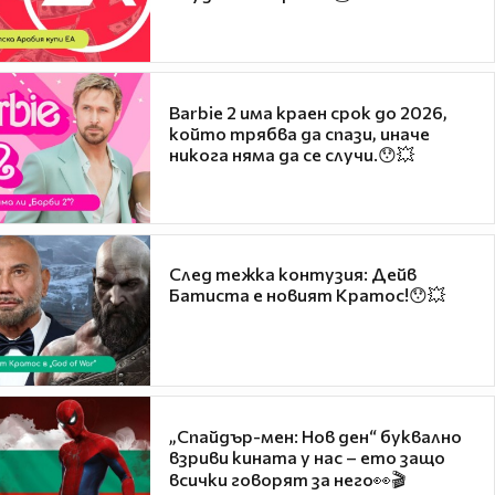
Barbie 2 има краен срок до 2026,
който трябва да спази, иначе
никога няма да се случи.😯💥
След тежка контузия: Дейв
Батиста е новият Кратос!😯💥
„Спайдър-мен: Нов ден“ буквално
взриви кината у нас – ето защо
всички говорят за него👀🎬