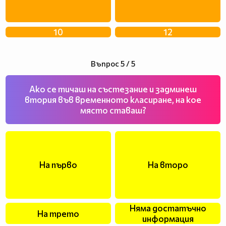
10
12
Въпрос 5 / 5
Ако се тичаш на състезание и задминеш
втория във временното класиране, на кое
място ставаш?
На първо
На второ
Няма достатъчно
На трето
информация