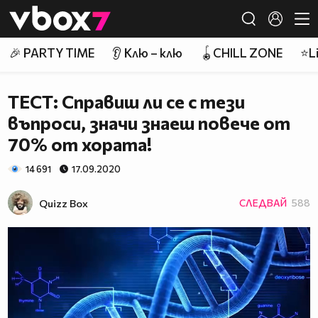
Member of
👾
🎉 PARTY TIME
👂 Клю – клю
🪀CHILL ZONE
⭐Li
ТЕСТ: Справиш ли се с тези
въпроси, значи знаеш повече от
70% от хората!
14 691
17.09.2020
Quizz Box
СЛЕДВАЙ
588