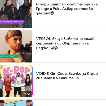
Втори шанс за любовта? Ариана
Гранде и Рики Алварес отново
заедно!😍
VESSOU влиза в света на онлайн
сериалите с „Кварталът на
Реджо“ 🤩🎬
VOID & Girl Code: Всичко за K-pop
сцената и мечтите им
07:50