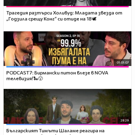
Трагедия разтърси Холивуд: Младата звезда от
„Годзила срещу Конг“ си отиде на 18🕊️
01:01:07
PODCAST7: Бирмански питон влезе в NOVA
телевизия!🐍😮
28:29
Българският Тимъти Шаламе реагира на