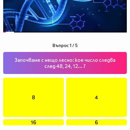
Въпрос 1 / 5
Започваме с нещо лесно: кое число следва
след 48, 24, 12... ?
8
4
16
6