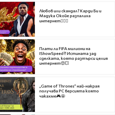
Любов или скандал? Карди Би и
Мадука Окойе разпалиха
интернет❤️‍🔥🔥
Плати ли FIFA милиони на
IShowSpeed?! Истината зад
сделката, която разтърси целия
интернет🤑💥
„Game of Thrones“ най-накрая
получава PC версията която
чакахме🎮🤩