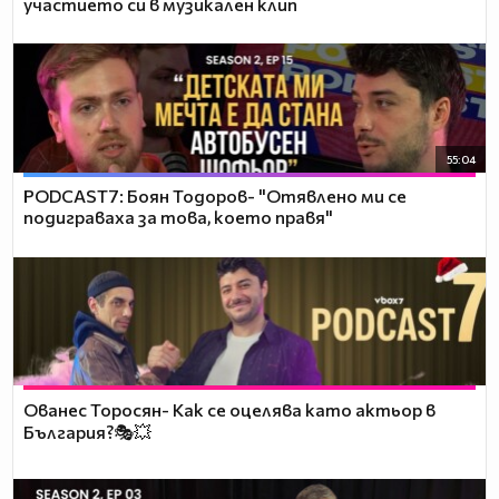
участието си в музикален клип
55:04
PODCAST7: ‪Боян Тодоров- "Отявлено ми се
подиграваха за това, което правя"
Ованес Торосян- Как се оцелява като актьор в
България?🎭💥