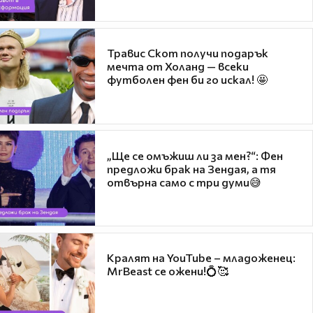
Травис Скот получи подарък
мечта от Холанд — всеки
футболен фен би го искал! 🤩
„Ще се омъжиш ли за мен?“: Фен
предложи брак на Зендая, а тя
отвърна само с три думи😅
Кралят на YouTube – младоженец:
MrBeast се ожени!💍🥰