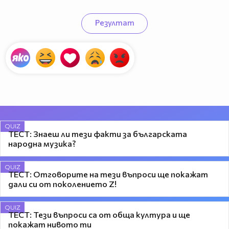
Резултат
QUIZ
ТЕСТ: Знаеш ли тези факти за българската
народна музика?
QUIZ
ТЕСТ: Отговорите на тези въпроси ще покажат
дали си от поколението Z!
QUIZ
ТЕСТ: Тези въпроси са от обща култура и ще
покажат нивото ти