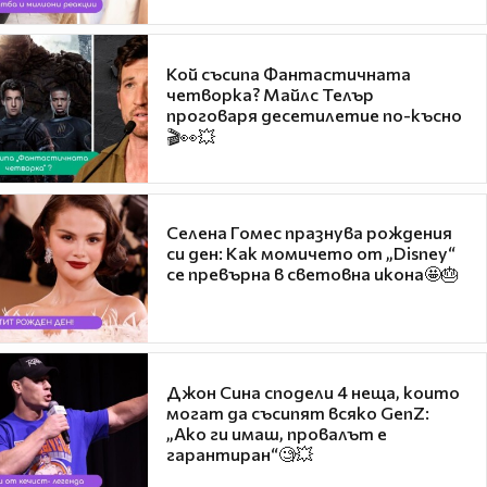
Кой съсипа Фантастичната
четворка? Майлс Телър
проговаря десетилетие по-късно
🎬👀💥
Селена Гомес празнува рождения
си ден: Как момичето от „Disney“
се превърна в световна икона🤩🎂
Джон Сина сподели 4 неща, които
могат да съсипят всяко GenZ:
„Ако ги имаш, провалът е
гарантиран“🧐💥