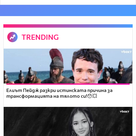
TRENDING
Елиът Пейдж разкри истинската причина за
трансформацията на тялото си!😯💥