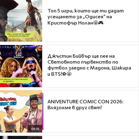
Топ 5 игри, които ще ти дадат
усещането за „Одисея“ на
Кристофър Нолан🤩🎮
Джъстин Бийбър ще пее на
Световното първенство по
футбол заедно с Мадона, Шакира
и BTS!⚽🤩
ANIVENTURE COMIC CON 2026:
Влязохме в друг свят!
08:16