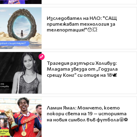
Изследовател на НЛО: "САЩ
притежават технология за
телепортация!"😯💥
Трагедия разтърси Холивуд:
Младата звезда от „Годзила
срещу Конг“ си отиде на 18🕊️
Ламин Ямал: Момчето, което
покори света на 19 — историята
на новия символ във футбола🤩⚽