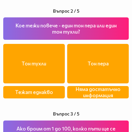
Въпрос 2 / 5
Кое тежи повече - един тон пера или един
тон тухли?
Тон тухли
Тон пера
Няма достатъчно
Тежат еднакво
информация
Въпрос 3 / 5
Ако броим от 1 до 100, колко пъти ще се