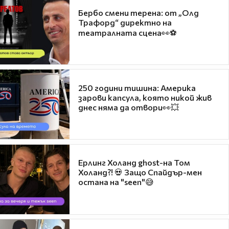
Бербо смени терена: от „Олд
Трафорд“ директно на
театралната сцена👀⚽
250 години тишина: Америка
зарови капсула, която никой жив
днес няма да отвори👀💥
Ерлинг Холанд ghost-на Том
Холанд?! 💀 Защо Спайдър-мен
остана на "seen"😅