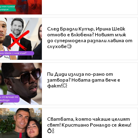
След Брадли Купър, Ирина Шейк
отново е влюбена? Новият мъж
до супермодела разпали лавина от
слухове🧐
Пи Диди излиза по-рано от
затвора? Новата дата вече е
факт!💥
Сватбата, която чакаше целият
свят! Кристиано Роналдо се жени!
💍🍾