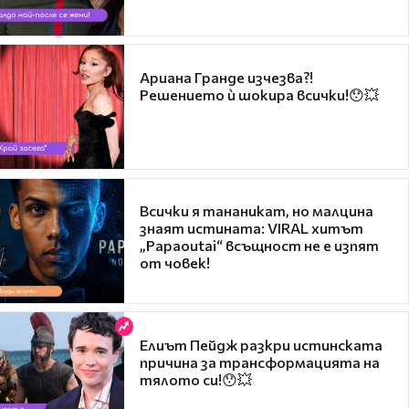
Ариана Гранде изчезва?!
Решението ѝ шокира всички!😯💥
Всички я тананикат, но малцина
знаят истината: VIRAL хитът
„Papaoutai“ всъщност не е изпят
от човек!
Елиът Пейдж разкри истинската
причина за трансформацията на
тялото си!😯💥