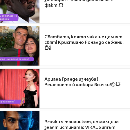
факт!💥
Сватбата, която чакаше целият
свят! Кристиано Роналдо се жени!
💍🍾
Ариана Гранде изчезва?!
Решението ѝ шокира всички!😯💥
Всички я тананикат, но малцина
знаят истината: VIRAL хитът