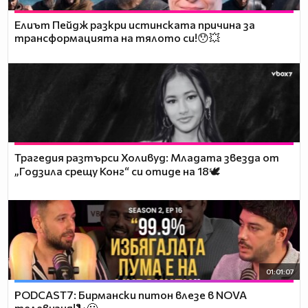
Елиът Пейдж разкри истинската причина за
трансформацията на тялото си!😯💥
Трагедия разтърси Холивуд: Младата звезда от
„Годзила срещу Конг“ си отиде на 18🕊️
01:01:07
PODCAST7: Бирмански питон влезе в NOVA
телевизия!🐍😮