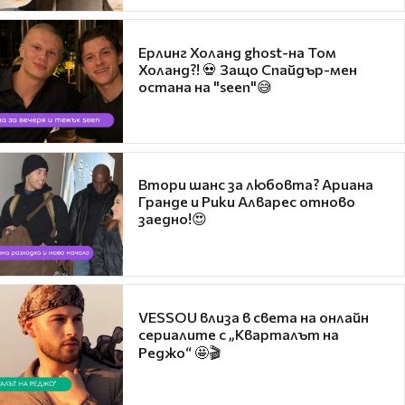
Ерлинг Холанд ghost-на Том
Холанд?! 💀 Защо Спайдър-мен
остана на "seen"😅
Втори шанс за любовта? Ариана
Гранде и Рики Алварес отново
заедно!😍
VESSOU влиза в света на онлайн
сериалите с „Кварталът на
Реджо“ 🤩🎬