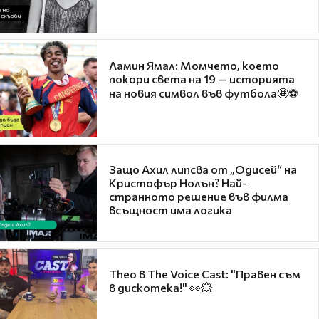
Ламин Ямал: Момчето, което
покори света на 19 — историята
на новия символ във футбола🤩⚽
Защо Ахил липсва от „Одисей“ на
Кристофър Нолън? Най-
странното решение във филма
всъщност има логика
Theo в The Voice Cast: "Правен съм
в дискотека!" 👀💥