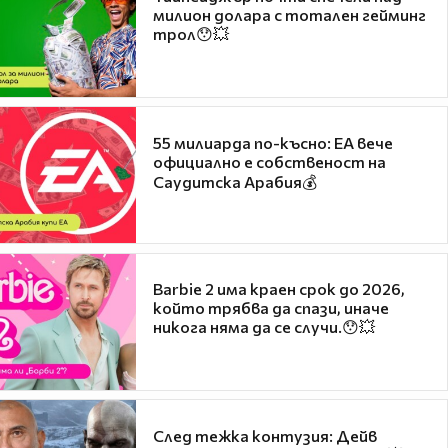
милион долара с тотален гейминг
трол😯💥
55 милиарда по-късно: EA вече
официално е собственост на
Саудитска Арабия💰
Barbie 2 има краен срок до 2026,
който трябва да спази, иначе
никога няма да се случи.😯💥
След тежка контузия: Дейв