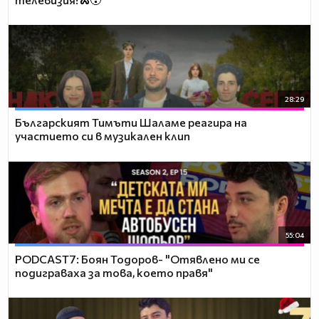
28:29
Българският Тимъти Шаламе реагира на
участието си в музикален клип
55:04
PODCAST7: ‪Боян Тодоров- "Отявлено ми се
подиграваха за това, което правя"