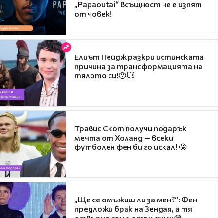
„Papaoutai“ всъщност не е изпят
от човек!
Елиът Пейдж разкри истинската
причина за трансформацията на
тялото си!😯💥
Травис Скот получи подарък
мечта от Холанд — всеки
футболен фен би го искал! 🤩
„Ще се омъжиш ли за мен?“: Фен
предложи брак на Зендая, а тя
отвърна само с три думи😅