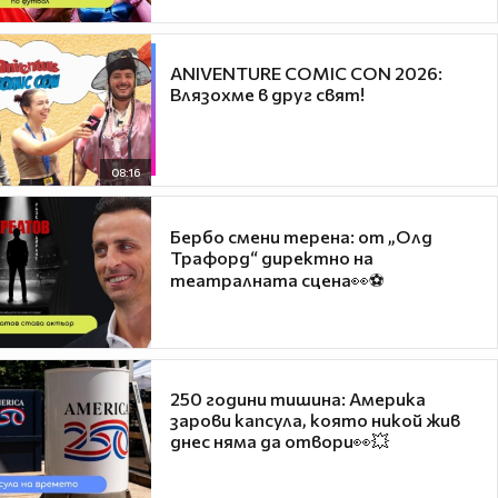
ANIVENTURE COMIC CON 2026:
Влязохме в друг свят!
08:16
Бербо смени терена: от „Олд
Трафорд“ директно на
театралната сцена👀⚽
250 години тишина: Америка
зарови капсула, която никой жив
днес няма да отвори👀💥