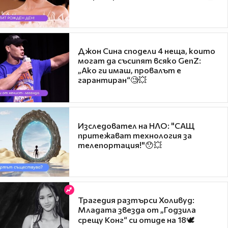
Джон Сина сподели 4 неща, които
могат да съсипят всяко GenZ:
„Ако ги имаш, провалът е
гарантиран“🧐💥
Изследовател на НЛО: "САЩ
притежават технология за
телепортация!"😯💥
Трагедия разтърси Холивуд:
Младата звезда от „Годзила
срещу Конг“ си отиде на 18🕊️