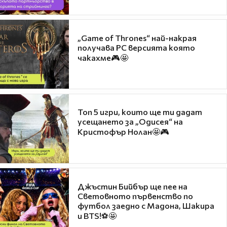
„Game of Thrones“ най-накрая
получава PC версията която
чакахме🎮🤩
Топ 5 игри, които ще ти дадат
усещането за „Одисея“ на
Кристофър Нолан🤩🎮
Джъстин Бийбър ще пее на
Световното първенство по
футбол заедно с Мадона, Шакира
и BTS!⚽🤩