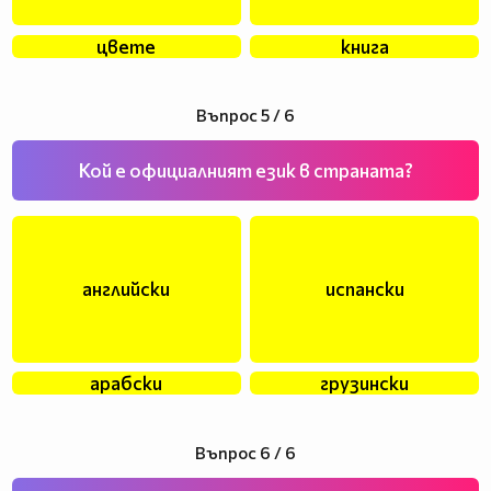
цвете
книга
Въпрос 5 / 6
Кой е официалният език в страната?
английски
испански
арабски
грузински
Въпрос 6 / 6