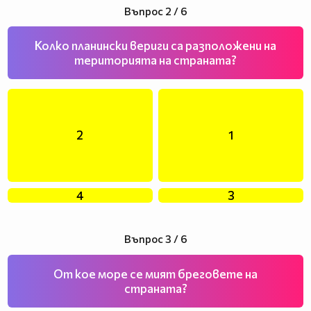
Въпрос 2 / 6
Колко планински вериги са разположени на
територията на страната?
2
1
4
3
Въпрос 3 / 6
От кое море се мият бреговете на
страната?