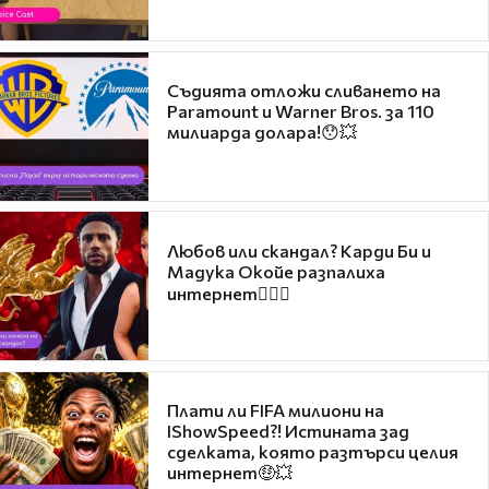
Съдията отложи сливането на
Paramount и Warner Bros. за 110
милиарда долара!😯💥
Любов или скандал? Карди Би и
Мадука Окойе разпалиха
интернет❤️‍🔥🔥
Плати ли FIFA милиони на
IShowSpeed?! Истината зад
сделката, която разтърси целия
интернет🤑💥