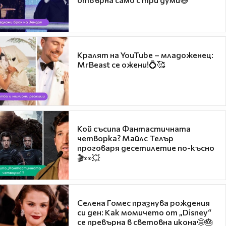
Кралят на YouTube – младоженец:
MrBeast се ожени!💍🥰
Кой съсипа Фантастичната
четворка? Майлс Телър
проговаря десетилетие по-късно
🎬👀💥
Селена Гомес празнува рождения
си ден: Как момичето от „Disney“
се превърна в световна икона🤩🎂