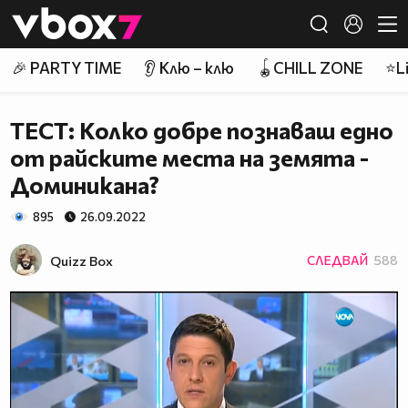
Member of
👾
🎉 PARTY TIME
👂 Клю – клю
🪀CHILL ZONE
⭐Li
ТЕСТ: Колко добре познаваш едно
от райските места на земята -
Доминикана?
895
26.09.2022
Quizz Box
СЛЕДВАЙ
588