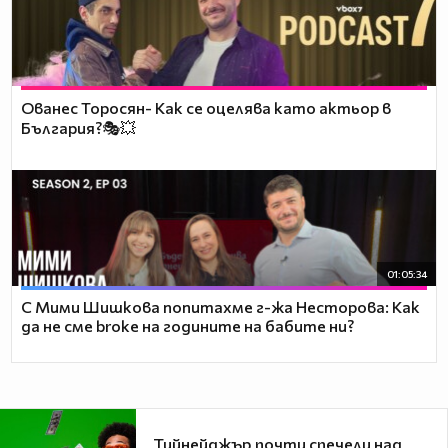
Ованес Торосян- Как се оцелява като актьор в
България?🎭💥
01:05:34
С Мими Шишкова попитахме г-жа Несторова: Как
да не сме broke на годините на бабите ни?
Тийнейджър почти спечели над