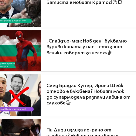
Батиста е новият Кратос!😯💥
„Спайдър-мен: Нов ден“ буквално
взриви кината у нас – ето защо
всички говорят за него👀🎬
След Брадли Купър, Ирина Шейк
отново е влюбена? Новият мъж
до супермодела разпали лавина от
слухове🧐
Пи Диди излиза по-рано от
затвора? Новата дата вече е