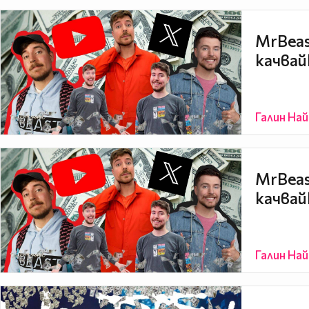
MrBeas
качвай
Галин На
MrBeas
качвай
Галин На