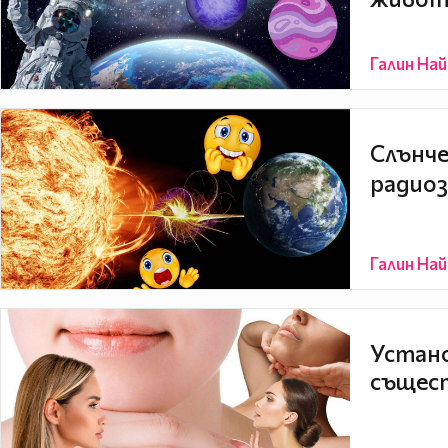
Галин На
Слънче
радиоз
Галин На
Устано
същест