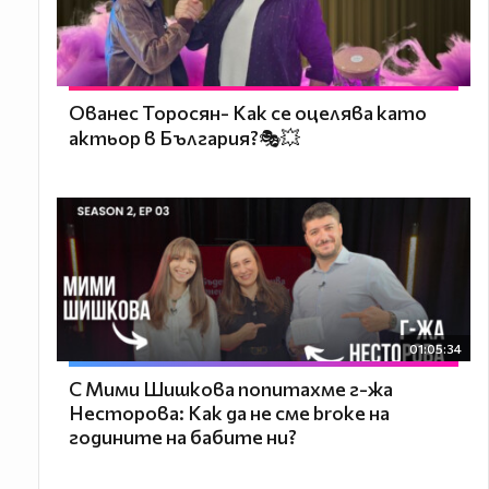
Ованес Торосян- Как се оцелява като
актьор в България?🎭💥
01:05:34
С Мими Шишкова попитахме г-жа
Несторова: Как да не сме broke на
годините на бабите ни?