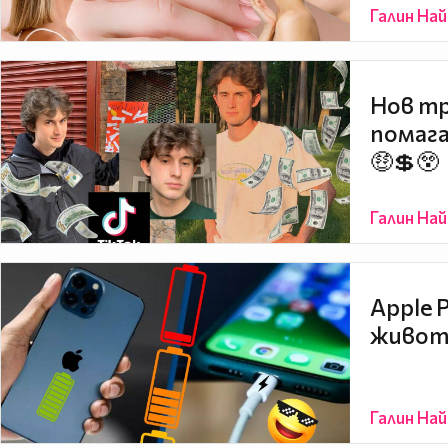
Галин На
Нов тр
помага
🤑💲😲
Галин На
Apple 
живот 
Галин На