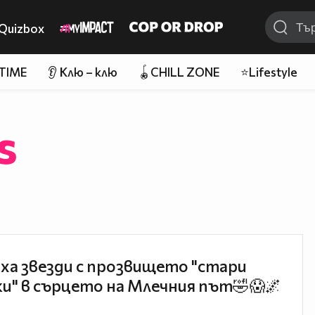
Quizbox
 TIME
👂 Клю – клю
🪀CHILL ZONE
⭐Lifestyle
s
а звезди с прозвището "стари
и" в сърцето на Млечния път🤣😱🌌