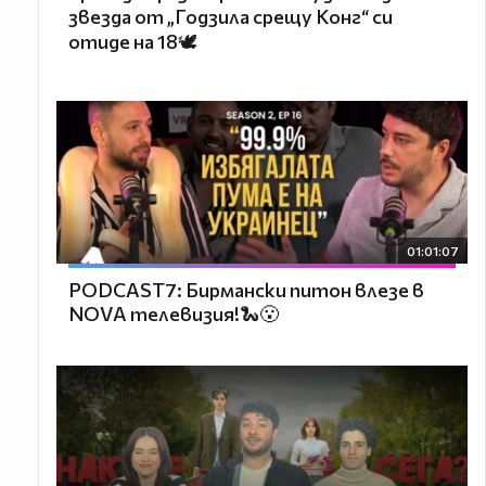
звезда от „Годзила срещу Конг“ си
отиде на 18🕊️
01:01:07
PODCAST7: Бирмански питон влезе в
NOVA телевизия!🐍😮