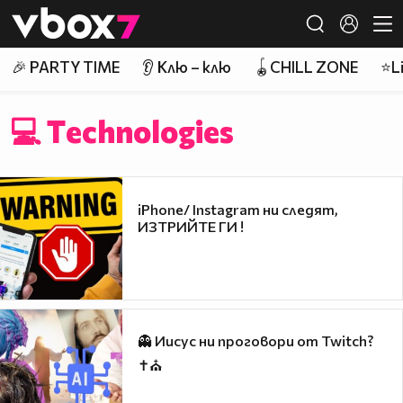
Member of
👾
🎉 PARTY TIME
👂 Клю – клю
🪀CHILL ZONE
⭐Li
💻 Тechnologies
iPhone/ Instagram ни следят,
ИЗТРИЙТЕ ГИ !
👻 Иисус ни проговори от Twitch?
✝⛪