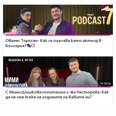
Ованес Торосян- Как се оцелява като актьор в
България?🎭💥
01:05:34
С Мими Шишкова попитахме г-жа Несторова: Как
да не сме broke на годините на бабите ни?