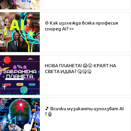
⚙ Как изглежда всяка професия
според AI? 👀
НОВА ПЛАНЕТА! 😱😲 КРАЯТ НА
СВЕТА ИДВА? 🤐🤐🤐
🎵 Всички музиканти използват AI
? 🤖