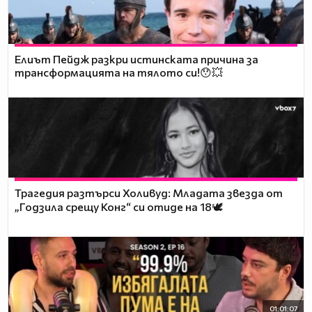
Елиът Пейдж разкри истинската причина за
трансформацията на тялото си!😯💥
Трагедия разтърси Холивуд: Младата звезда от
„Годзила срещу Конг“ си отиде на 18🕊️
01:01:07