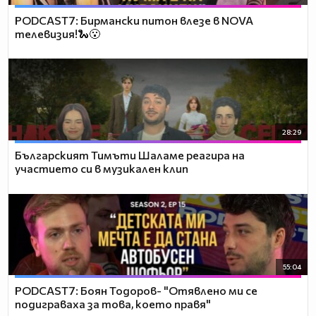
PODCAST7: Бирмански питон влезе в NOVA
телевизия!🐍😮
28:29
Българският Тимъти Шаламе реагира на
участието си в музикален клип
55:04
PODCAST7: ‪Боян Тодоров- "Отявлено ми се
подиграваха за това, което правя"