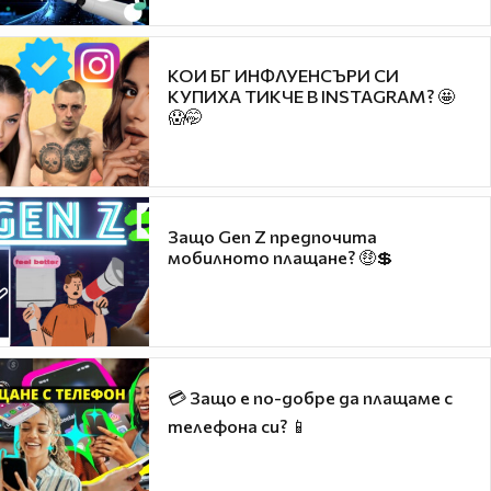
КОИ БГ ИНФЛУЕНСЪРИ СИ
КУПИХА ТИКЧЕ В INSTAGRAM? 🤩
😱🤭
Защо Gen Z предпочита
мобилното плащане? 🤑💲
💳 Защо е по-добре да плащаме с
телефона си? 📱