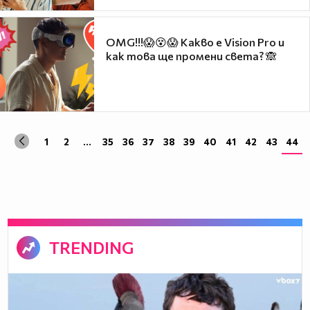
OMG!!!😱😵😱 Какво е Vision Pro и
как това ще промени света? 🙈
1
2
...
35
36
37
38
39
40
41
42
43
44
TRENDING