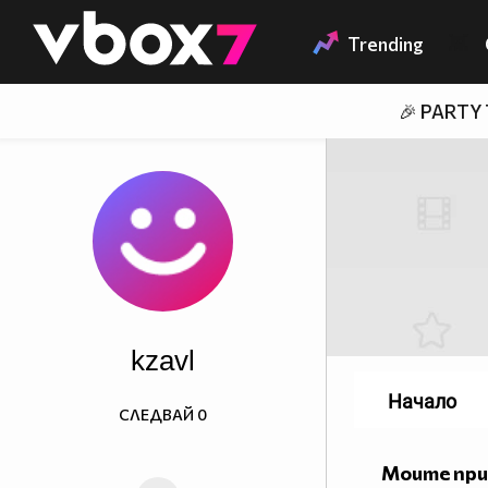
Member of
👾
Trending
🎉 PARTY
kzavl
Начало
СЛЕДВАЙ
0
Моите пр