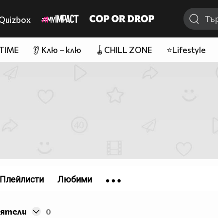
Quizbox
 TIME
👂 Клю – клю
🪀CHILL ZONE
⭐Lifestyle
Плейлисти
Любими
иятели
0