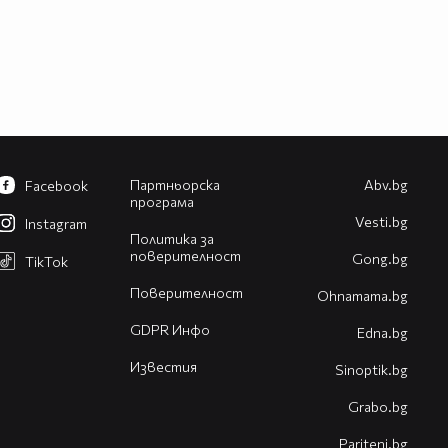
Партньорска
Abv.bg
Facebook
програма
Vesti.bg
Instagram
Политика за
поверителност
Gong.bg
TikTok
Поверителност
Оhnamama.bg
GDPR Инфо
Edna.bg
Известия
Sinoptik.bg
Grabo.bg
Pariteni.bg