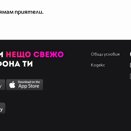
ямам приятели.
Общи условия
Кодекс