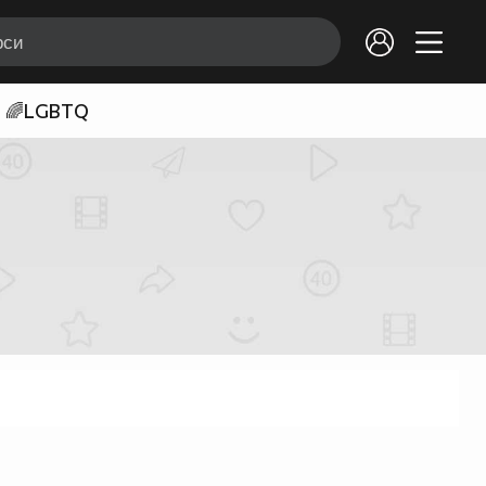
🌈LGBTQ