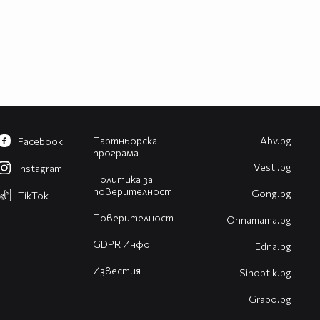
Партньорска
Abv.bg
Facebook
програма
Vesti.bg
Instagram
Политика за
поверителност
Gong.bg
TikTok
Поверителност
Оhnamama.bg
GDPR Инфо
Edna.bg
Известия
Sinoptik.bg
Grabo.bg