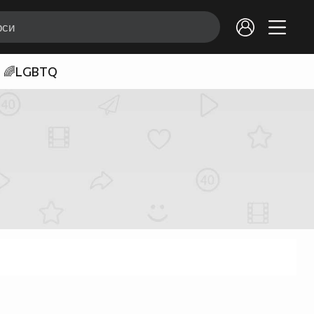
🌈LGBTQ