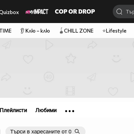
Quizbox
 TIME
👂 Клю – клю
🪀CHILL ZONE
⭐Lifestyle
Плейлисти
Любими
|