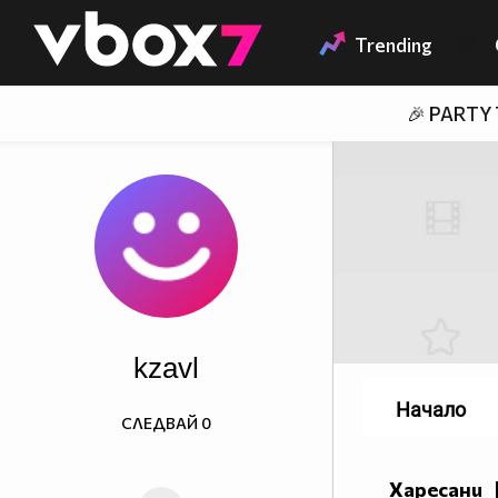
Member of
👾
Trending
🎉 PARTY
kzavl
Начало
СЛЕДВАЙ
0
Харесани