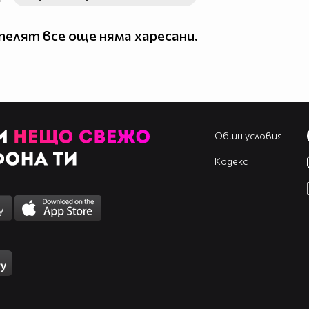
елят все още няма харесани.
Общи условия
Кодекс