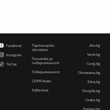
Партньорска
Abv.bg
Facebook
програма
Vesti.bg
Instagram
Политика за
поверителност
Gong.bg
TikTok
Поверителност
Оhnamama.bg
GDPR Инфо
Edna.bg
Известия
Sinoptik.bg
Grabo.bg
Pariteni.bg