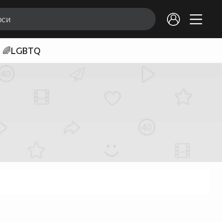
🌈LGBTQ