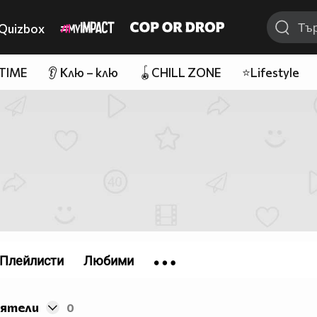
Quizbox
 TIME
👂 Клю – клю
🪀CHILL ZONE
⭐Lifestyle
Плейлисти
Любими
иятели
0