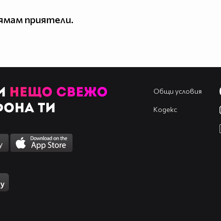
ямам приятели.
Общи условия
Кодекс