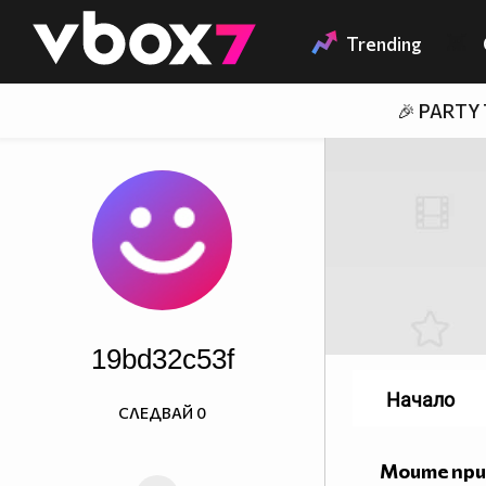
Member of
👾
Trending
🎉 PARTY
19bd32c53f
Начало
СЛЕДВАЙ
0
Моите пр