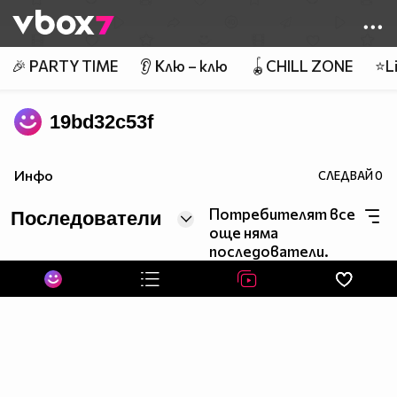
Member of
👾
🎉 PARTY TIME
👂 Клю – клю
🪀CHILL ZONE
⭐Li
19bd32c53f
Инфо
СЛЕДВАЙ
0
Потребителят все
Последователи
още няма
последователи.