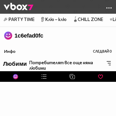
Member of
👾
🎉 PARTY TIME
👂 Клю – клю
🪀CHILL ZONE
⭐Li
1c6efad0fc
Инфо
СЛЕДВАЙ
0
Потребителят все още няма
Любими
любими