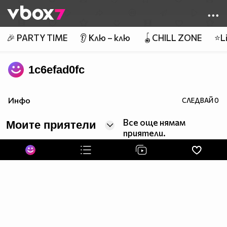
Member of
👾
🎉 PARTY TIME
👂 Клю – клю
🪀CHILL ZONE
⭐Li
1c6efad0fc
Инфо
СЛЕДВАЙ
0
Все още нямам
Моите приятели
приятели.