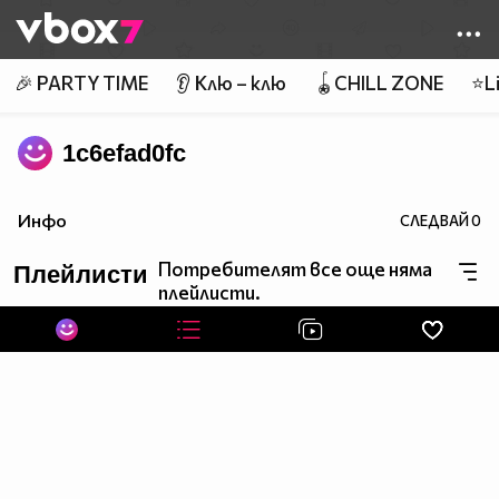
Member of
👾
🎉 PARTY TIME
👂 Клю – клю
🪀CHILL ZONE
⭐Li
1c6efad0fc
Инфо
СЛЕДВАЙ
0
Потребителят все още няма
Плейлисти
плейлисти.