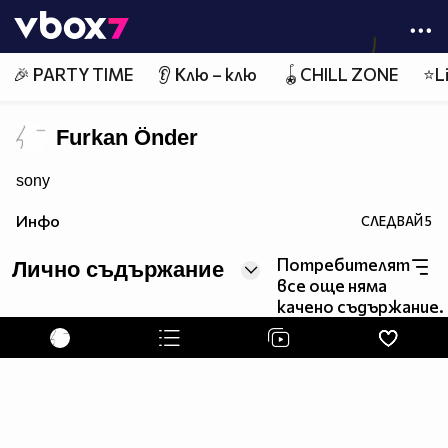
Member of
👾
🎉 PARTY TIME
👂 Клю – клю
🪀CHILL ZONE
⭐Li
Furkan Önder
sony
Инфо
СЛЕДВАЙ
5
Потребителят
Лично съдържание
все още няма
качено съдържание.