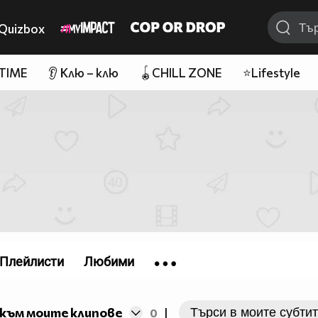
Quizbox
 TIME
👂 Клю – клю
🪀CHILL ZONE
⭐Lifestyle
Плейлисти
Любими
към моите клипове
0
|