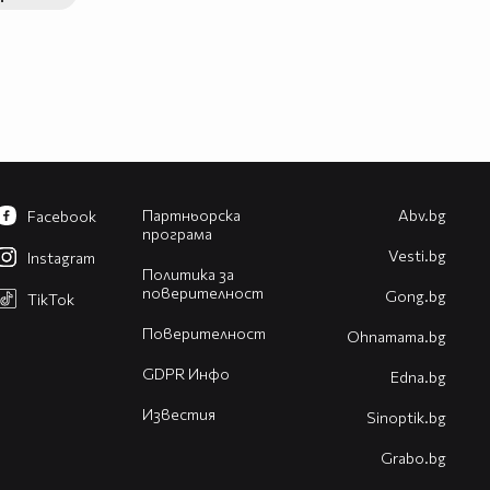
Партньорска
Abv.bg
Facebook
програма
Vesti.bg
Instagram
Политика за
поверителност
Gong.bg
TikTok
Поверителност
Оhnamama.bg
GDPR Инфо
Edna.bg
Известия
Sinoptik.bg
Grabo.bg