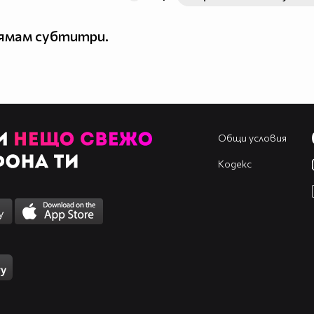
нямам субтитри.
Общи условия
Кодекс