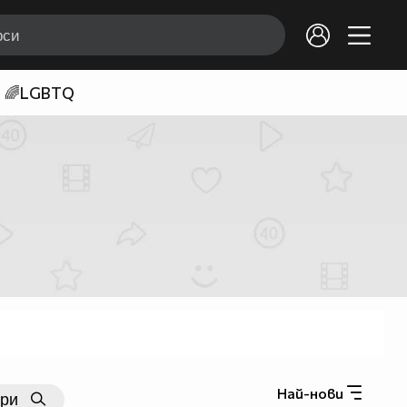
🌈LGBTQ
Най-нови