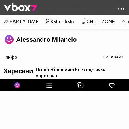
Member of
👾
🎉 PARTY TIME
👂 Клю – клю
🪀CHILL ZONE
⭐Li
Alessandro Milanelo
Инфо
СЛЕДВАЙ
0
Потребителят все още няма
Харесани
харесани.