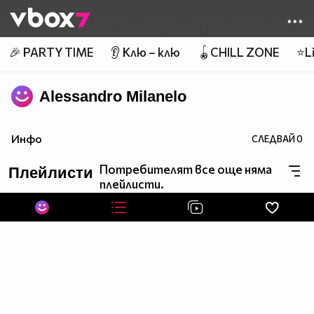
Member of
👾
🎉 PARTY TIME
👂 Клю – клю
🪀CHILL ZONE
⭐Li
Alessandro Milanelo
Инфо
СЛЕДВАЙ
0
Потребителят все още няма
Плейлисти
плейлисти.