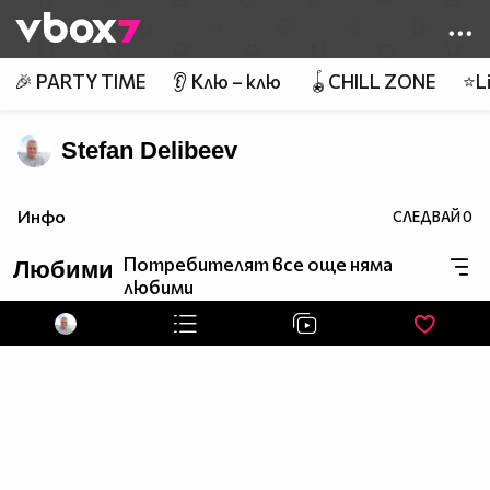
Member of
👾
🎉 PARTY TIME
👂 Клю – клю
🪀CHILL ZONE
⭐Li
Stefan Delibeev
Инфо
СЛЕДВАЙ
0
Потребителят все още няма
Любими
любими