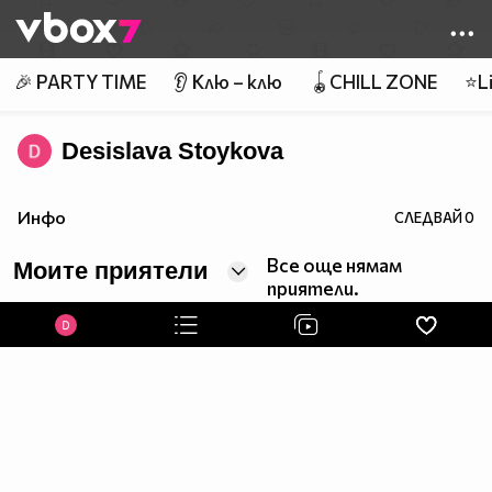
Member of
👾
🎉 PARTY TIME
👂 Клю – клю
🪀CHILL ZONE
⭐Li
Desislava Stoykova
Инфо
СЛЕДВАЙ
0
Все още нямам
Моите приятели
приятели.