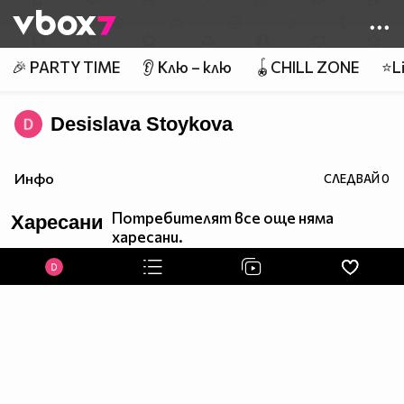
Member of
👾
🎉 PARTY TIME
👂 Клю – клю
🪀CHILL ZONE
⭐Li
Desislava Stoykova
Инфо
СЛЕДВАЙ
0
Потребителят все още няма
Харесани
харесани.