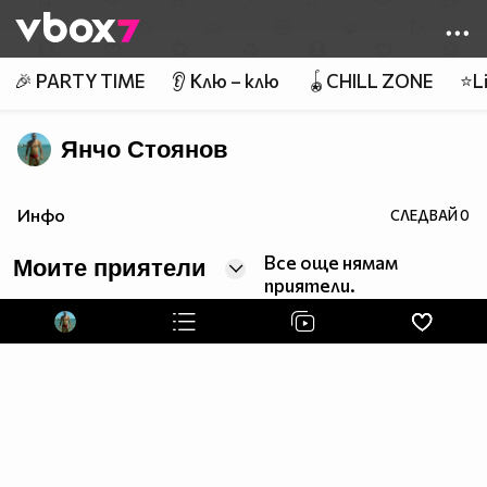
Member of
👾
🎉 PARTY TIME
👂 Клю – клю
🪀CHILL ZONE
⭐Li
Янчо Стоянов
Инфо
СЛЕДВАЙ
0
Все още нямам
Моите приятели
приятели.