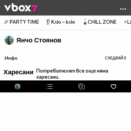
Member of
👾
🎉 PARTY TIME
👂 Клю – клю
🪀CHILL ZONE
⭐Li
Янчо Стоянов
Инфо
СЛЕДВАЙ
0
Потребителят все още няма
Харесани
харесани.