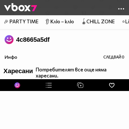
Member of
👾
🎉 PARTY TIME
👂 Клю – клю
🪀CHILL ZONE
⭐Li
4c8665a5df
Инфо
СЛЕДВАЙ
0
Потребителят все още няма
Харесани
харесани.