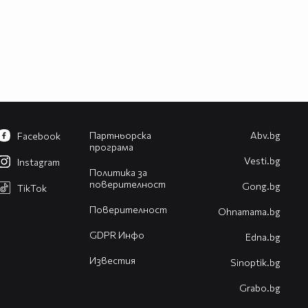
Партньорска
Abv.bg
Facebook
програма
Vesti.bg
Instagram
Политика за
поверителност
Gong.bg
TikTok
Поверителност
Оhnamama.bg
GDPR Инфо
Edna.bg
Известия
Sinoptik.bg
Grabo.bg