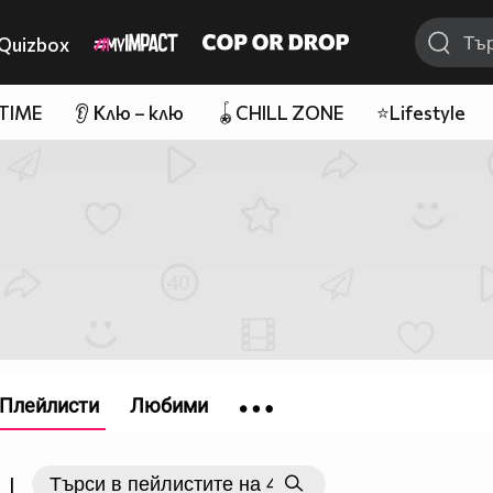
Quizbox
 TIME
👂 Клю – клю
🪀CHILL ZONE
⭐Lifestyle
Плейлисти
Любими
|