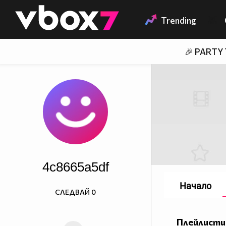
Member of
👾
Trending
🎉 PARTY
4c8665a5df
Начало
СЛЕДВАЙ
0
Плейлисти