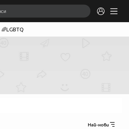
🌈LGBTQ
Най-нови