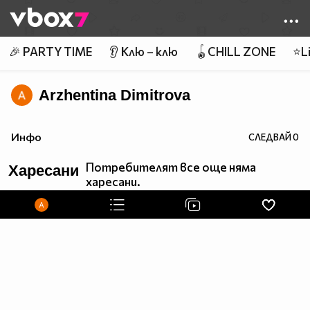
Member of
👾
🎉 PARTY TIME
👂 Клю – клю
🪀CHILL ZONE
⭐Li
Arzhentina Dimitrova
Инфо
СЛЕДВАЙ
0
Потребителят все още няма
Харесани
харесани.