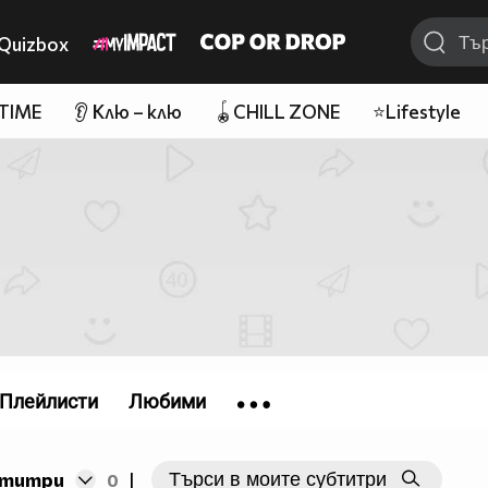
Quizbox
 TIME
👂 Клю – клю
🪀CHILL ZONE
⭐Lifestyle
Плейлисти
Любими
бтитри
0
|