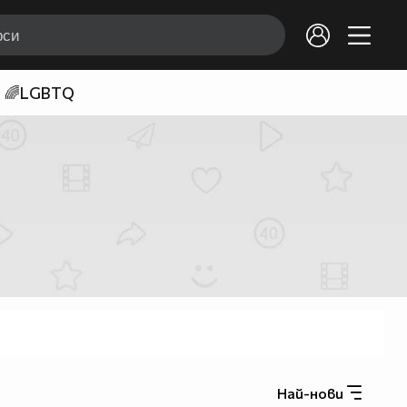
🌈LGBTQ
Най-нови