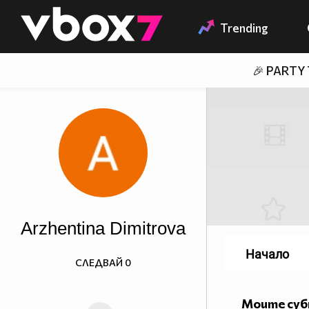
Member of
👾
Trending
🎉 PARTY
Arzhentina Dimitrova
Начало
СЛЕДВАЙ
0
Моите су