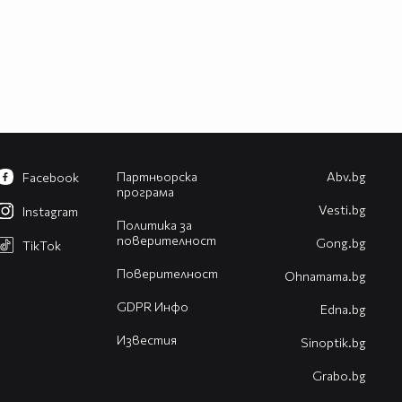
Партньорска
Abv.bg
Facebook
програма
Vesti.bg
Instagram
Политика за
поверителност
Gong.bg
TikTok
Поверителност
Оhnamama.bg
GDPR Инфо
Edna.bg
Известия
Sinoptik.bg
Grabo.bg