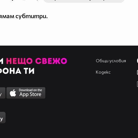
нямам субтитри.
Общи условия
Кодекс