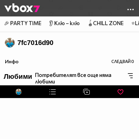
Member of
👾
🎉 PARTY TIME
👂 Клю – клю
🪀CHILL ZONE
⭐Li
7fc7016d90
Инфо
СЛЕДВАЙ
0
Потребителят все още няма
Любими
любими