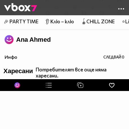
Member of
👾
🎉 PARTY TIME
👂 Клю – клю
🪀CHILL ZONE
⭐Li
Ana Ahmed
Инфо
СЛЕДВАЙ
0
Потребителят все още няма
Харесани
харесани.