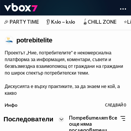
Member of
👾
🎉 PARTY TIME
👂 Клю – клю
🪀CHILL ZONE
⭐Li
potrebitelite
Проектът „Ние, потребителите“ е некомерсиална
платформа за информация, коментари, съвети и
безвъзмездна взаимопомощ от граждани на граждани
по широк спектър потребителски теми.
Дискусията е върху практиките, за да знаем не кой, а
какво
прави и да сме по-подготвени при срещата с вече
Инфо
СЛЕДВАЙ
0
познати ни от диалога прийоми на търговци.
Потребителят все
Последователи
Обсъждаме потребителски казуси, новини и събития,
още няма
свързани с потребителските права и тяхното
последователи.