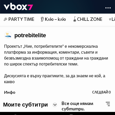
Member of
👾
🎉 PARTY TIME
👂 Клю – клю
🪀CHILL ZONE
⭐Li
potrebitelite
Проектът „Ние, потребителите“ е некомерсиална
платформа за информация, коментари, съвети и
безвъзмездна взаимопомощ от граждани на граждани
по широк спектър потребителски теми.
Дискусията е върху практиките, за да знаем не кой, а
какво
прави и да сме по-подготвени при срещата с вече
Инфо
СЛЕДВАЙ
0
познати ни от диалога прийоми на търговци.
Все още нямам
Моите субтитри
Обсъждаме потребителски казуси, новини и събития,
субтитри.
свързани с потребителските права и тяхното