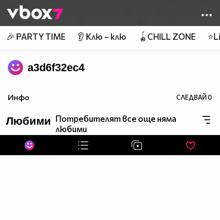
Member of
👾
🎉 PARTY TIME
👂 Клю – клю
🪀CHILL ZONE
⭐Li
a3d6f32ec4
Инфо
СЛЕДВАЙ
0
Потребителят все още няма
Любими
любими