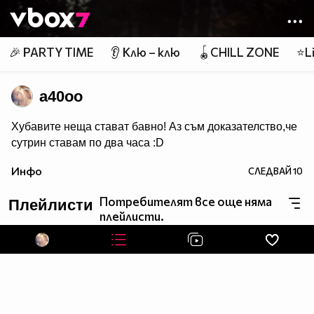
Member of
👾
🎉 PARTY TIME
👂 Клю – клю
🪀CHILL ZONE
⭐Li
a40oo
Хубавите неща стават бавно! Аз съм доказателство,че
сутрин ставам по два часа :D
Инфо
СЛЕДВАЙ
10
Потребителят все още няма
Плейлисти
плейлисти.