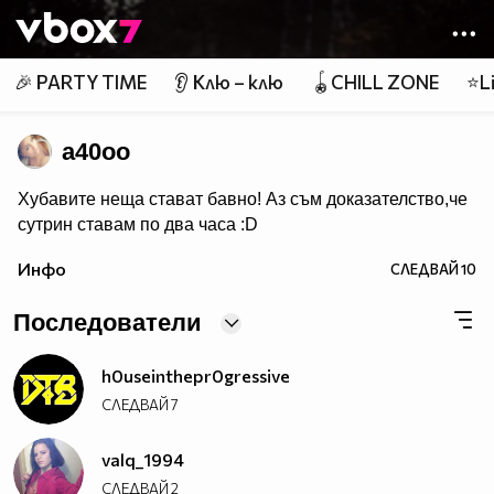
Member of
👾
🎉 PARTY TIME
👂 Клю – клю
🪀CHILL ZONE
⭐Li
a40oo
Хубавите неща стават бавно! Аз съм доказателство,че
сутрин ставам по два часа :D
Инфо
СЛЕДВАЙ
10
Последователи
h0useinthepr0gressive
СЛЕДВАЙ
7
valq_1994
СЛЕДВАЙ
2