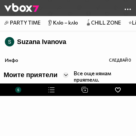
Member of
👾
🎉 PARTY TIME
👂 Клю – клю
🪀CHILL ZONE
⭐Li
Suzana Ivanova
Инфо
СЛЕДВАЙ
0
Все още нямам
Моите приятели
приятели.