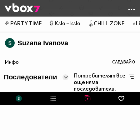
Member of
👾
🎉 PARTY TIME
👂 Клю – клю
🪀CHILL ZONE
⭐Li
Suzana Ivanova
Инфо
СЛЕДВАЙ
0
Потребителят все
Последователи
още няма
последователи.