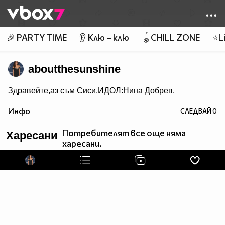
Member of
👾
🎉 PARTY TIME
👂 Клю – клю
🪀CHILL ZONE
⭐Li
aboutthesunshine
Здравейте,аз съм Сиси.ИДОЛ:Нина Добрев.
Инфо
СЛЕДВАЙ
0
Потребителят все още няма
Харесани
харесани.