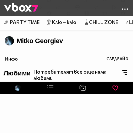
Member of
👾
🎉 PARTY TIME
👂 Клю – клю
🪀CHILL ZONE
⭐Li
Mitko Georgiev
Инфо
СЛЕДВАЙ
0
Потребителят все още няма
Любими
любими