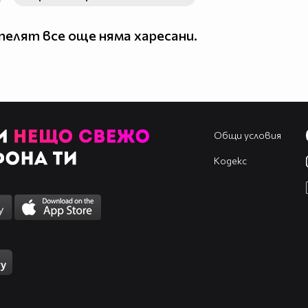
елят все още няма харесани.
Общи условия
Кодекс