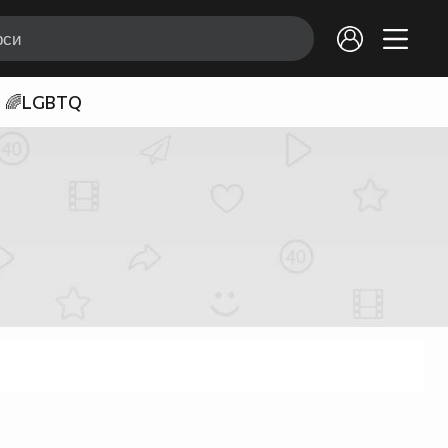
🌈LGBTQ