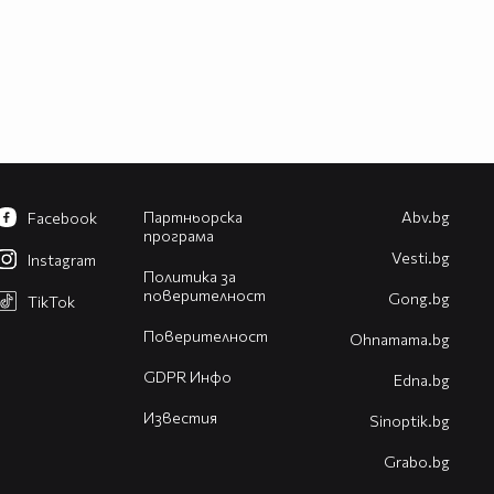
Партньорска
Abv.bg
Facebook
програма
Vesti.bg
Instagram
Политика за
поверителност
Gong.bg
TikTok
Поверителност
Оhnamama.bg
GDPR Инфо
Edna.bg
Известия
Sinoptik.bg
Grabo.bg