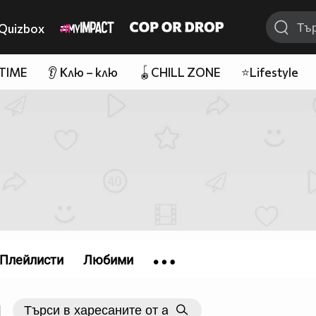
Quizbox
 TIME
👂 Клю – клю
🪀CHILL ZONE
⭐Lifestyle
Плейлисти
Любими
|