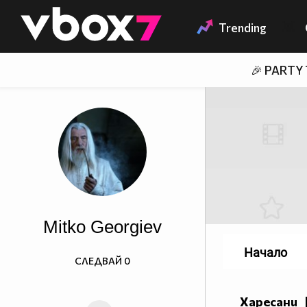
Member of
👾
Trending
🎉 PARTY
Mitko Georgiev
Начало
СЛЕДВАЙ
0
Харесани