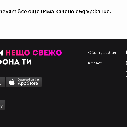
елят все още няма качено съдържание.
Общи условия
Кодекс