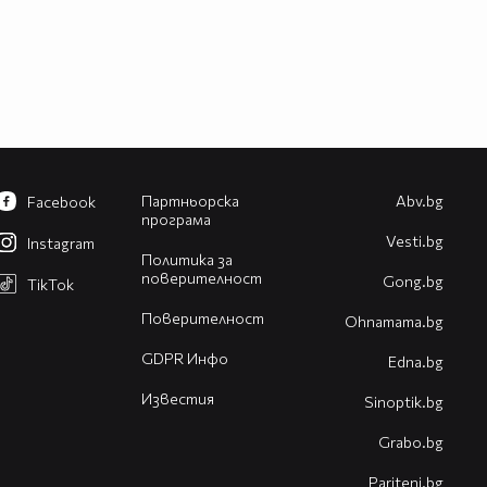
Партньорска
Abv.bg
Facebook
програма
Vesti.bg
Instagram
Политика за
поверителност
Gong.bg
TikTok
Поверителност
Оhnamama.bg
GDPR Инфо
Edna.bg
Известия
Sinoptik.bg
Grabo.bg
Pariteni.bg