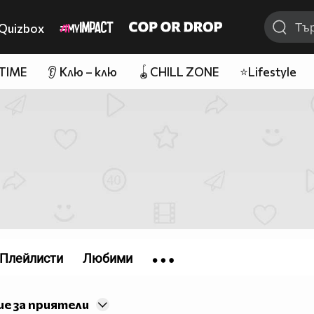
Quizbox
 TIME
👂 Клю – клю
🪀CHILL ZONE
⭐Lifestyle
Плейлисти
Любими
е за приятели