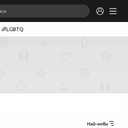
🌈LGBTQ
Най-нови