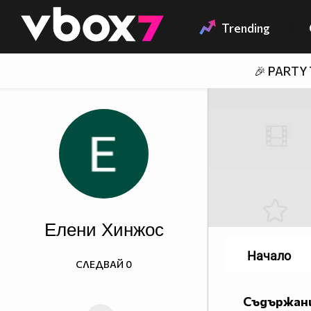
Member of
👾
Trending
🎉 PARTY
Елени Хинжос
Начало
СЛЕДВАЙ
0
Съдържани