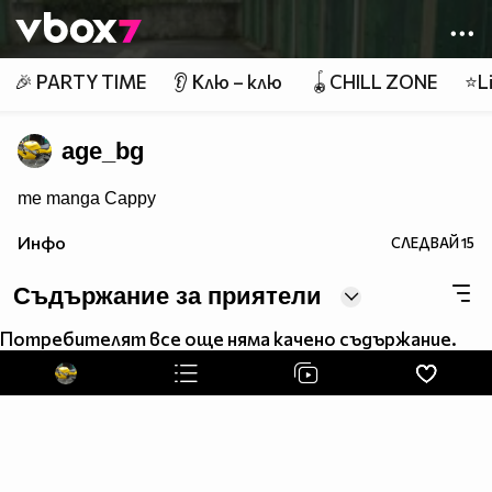
Member of
👾
🎉 PARTY TIME
👂 Клю – клю
🪀CHILL ZONE
⭐Li
age_bg
me manga Cappy
Инфо
СЛЕДВАЙ
15
Съдържание за приятели
Потребителят все още няма качено съдържание.