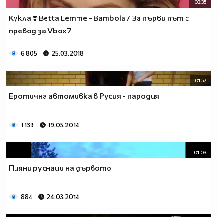
03:35
Кукла ❣️ Betta Lemme - Bambola / За първи път с
превод за Vbox7
6 805
25.03.2018
01:57
Еротична автомивка в Русия - пародия
1 139
19.05.2014
01:03
Пияни руснаци на дървото
884
24.03.2014