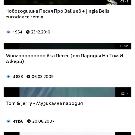
03:48
Новогодишна Песня Про Зайцев + Jingle Bells
eurodance remix
1 964
23.12.2010
00:55
Многооооооооо Яка Песен (от Пародия На Том И
Джери)
4 838
06.03.2009
07:14
Tom & Jerry - Музикална пародия
41 158
20.06.2007