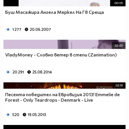
00:05
Буш Масажира Ангела Меркел На Г8 Среща
1 277
20.06.2007
02:07
VladyMoney - Словно ветер в степи (Zanimation)
20 291
25.08.2014
03:18
Песента победител на Евровизия 2013! Emmelie de
Forest - Only Teardrops - Denmark - Live
520
19.05.2013