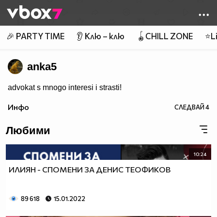
Member of
👾
🎉 PARTY TIME
👂 Клю – клю
🪀CHILL ZONE
⭐Li
anka5
advokat s mnogo interesi i strasti!
Инфо
СЛЕДВАЙ
4
Любими
10:24
ИЛИЯН - СПОМЕНИ ЗА ДЕНИС ТЕОФИКОВ
89 618
15.01.2022