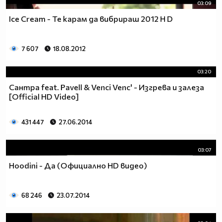
03:09
Ice Cream - Те карам да вибрираш 2012 H D
7 607
18.08.2012
03:20
Сантра feat. Pavell & Venci Venc' - Изгрева и залеза
[Official HD Video]
431 447
27.06.2014
03:07
Hoodini - Да (Официално HD видео)
68 246
23.07.2014