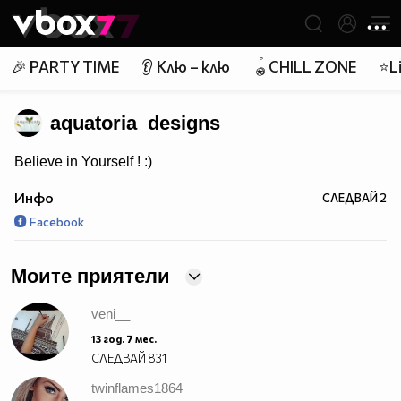
Member of
👾
🎉 PARTY TIME
👂 Клю – клю
🪀CHILL ZONE
⭐Li
aquatoria_designs
Believe in Yourself ! :)
Инфо
СЛЕДВАЙ
2
Facebook
Моите приятели
veni__
13 год. 7 мес.
СЛЕДВАЙ
831
twinflames1864