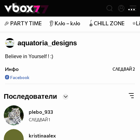
Member of
👾
🎉 PARTY TIME
👂 Клю – клю
🪀CHILL ZONE
⭐Li
aquatoria_designs
Believe in Yourself ! :)
Инфо
СЛЕДВАЙ
2
Facebook
Последователи
plebo_933
СЛЕДВАЙ
1
kristinaalex