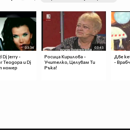
03:34
03:43
Dj Jerry -
Росица Кирилова -
Две к
r Теодора и Dj
Учителко, Целувам Ти
- Враб
ят номер
Ръка!