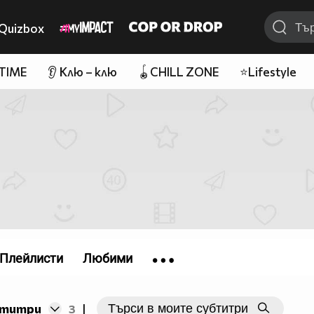
Quizbox
 TIME
👂 Клю – клю
🪀CHILL ZONE
⭐Lifestyle
Плейлисти
Любими
бтитри
3
|