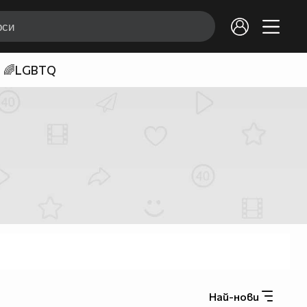
🌈LGBTQ
Най-нови