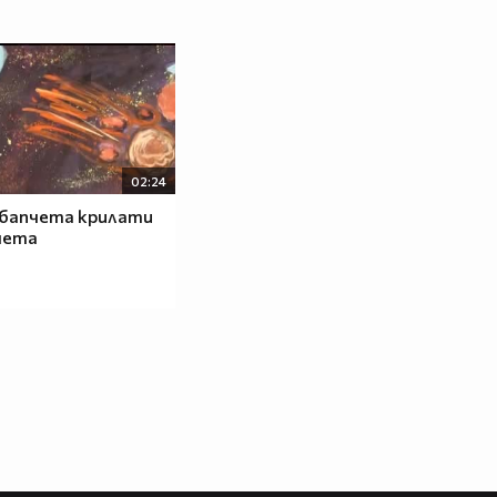
02:24
ебапчета крилати
чета