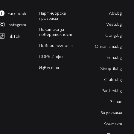
Партньорска
Abv.bg
Facebook
програма
Vesti.bg
Instagram
Политика за
поверителност
Gong.bg
TikTok
Поверителност
Оhnamama.bg
GDPR Инфо
Edna.bg
Известия
Sinoptik.bg
Grabo.bg
Pariteni.bg
За нас
За реклама
Контакт