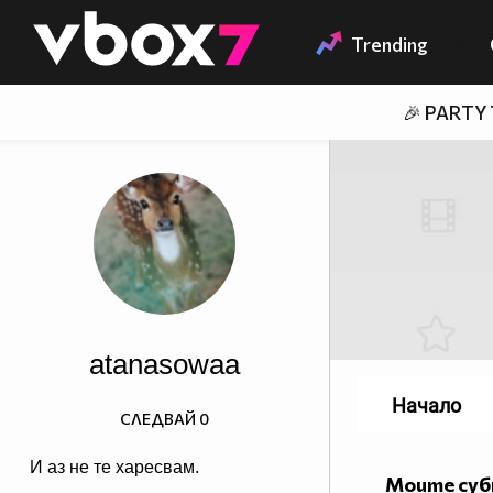
Member of
👾
Trending
🎉 PARTY
atanasowaa
Начало
СЛЕДВАЙ
0
И аз не те харесвам.
Моите су