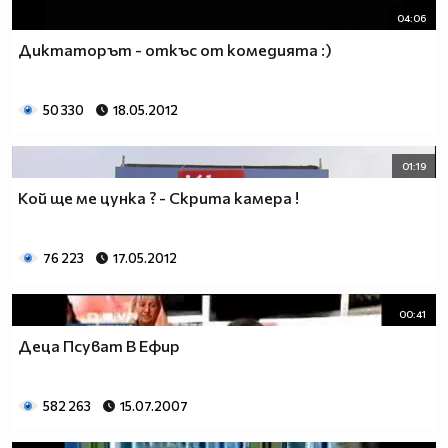
04:06
Диктаторът - откъс от комедията :)
50 330
18.05.2012
01:19
Кой ще ме цунка ? - Скрита камера !
76 223
17.05.2012
00:41
Деца Псуват В Ефир
582 263
15.07.2007