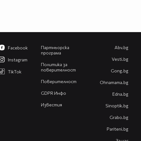
Партньорска
Abv.bg
Facebook
програма
Vesti.bg
Instagram
Политика за
поверителност
Gong.bg
TikTok
Поверителност
Оhnamama.bg
GDPR Инфо
Edna.bg
Известия
Sinoptik.bg
Grabo.bg
Pariteni.bg
За нас