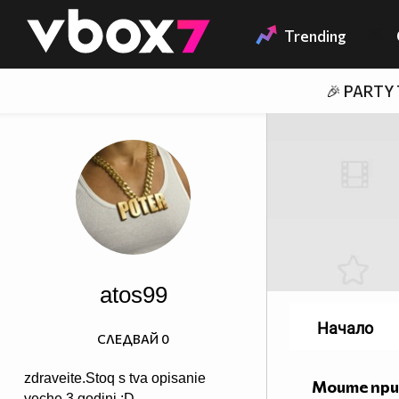
Member of
👾
Trending
🎉 PARTY
atos99
Начало
СЛЕДВАЙ
0
zdraveite.Stoq s tva opisanie
Моите пр
veche 3 godini :D