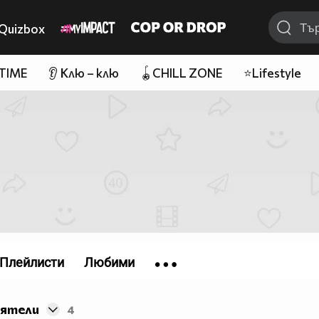
Quizbox
 TIME
👂 Клю – клю
🪀CHILL ZONE
⭐Lifestyle
Плейлисти
Любими
иятели
4