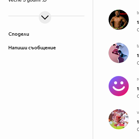
1
Сподели
Напиши съобщение
1
r
1
1