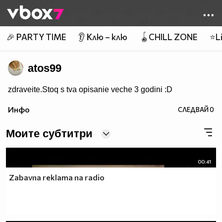
Member of
👾
🎉 PARTY TIME
👂 Клю – клю
🪀CHILL ZONE
⭐Li
atos99
zdraveite.Stoq s tva opisanie veche 3 godini :D
Инфо
СЛЕДВАЙ
0
Моите субтитри
00:41
Zabavna reklama na radio