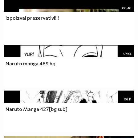
00:40
Izpolzvai prezervativi!!!
07:54
Naruto manga 489 hq
06:11
Naruto Manga 427[bg sub]