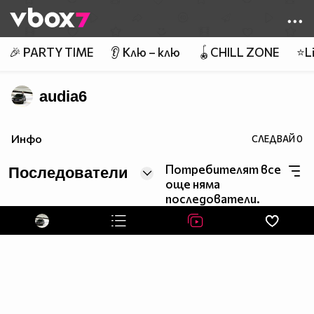
Member of
👾
🎉 PARTY TIME
👂 Клю – клю
🪀CHILL ZONE
⭐Li
audia6
Инфо
СЛЕДВАЙ
0
Потребителят все
Последователи
още няма
последователи.