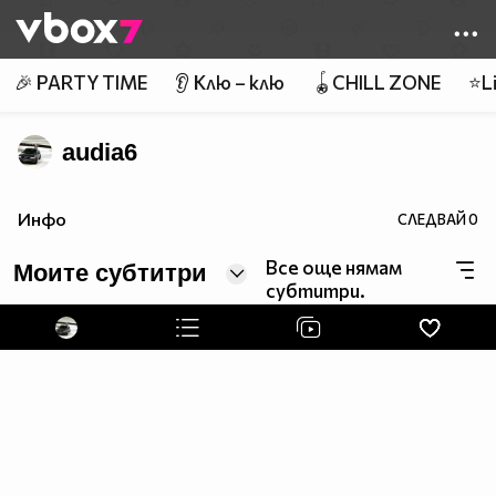
Member of
👾
🎉 PARTY TIME
👂 Клю – клю
🪀CHILL ZONE
⭐Li
audia6
Инфо
СЛЕДВАЙ
0
Все още нямам
Моите субтитри
субтитри.