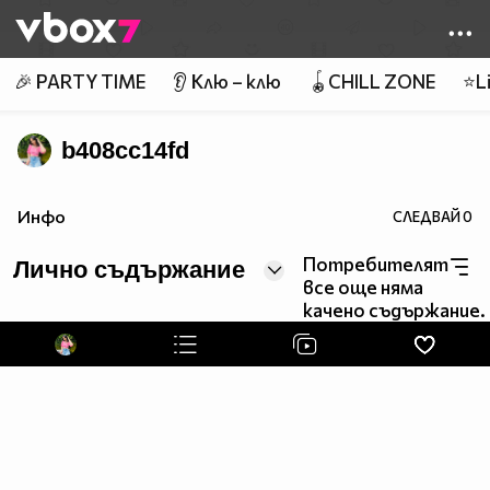
Member of
👾
🎉 PARTY TIME
👂 Клю – клю
🪀CHILL ZONE
⭐Li
b408cc14fd
Инфо
СЛЕДВАЙ
0
Потребителят
Лично съдържание
все още няма
качено съдържание.